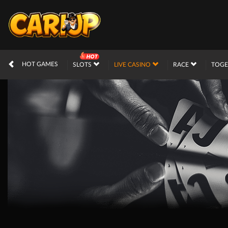
HOT GAMES
SLOTS
LIVE CASINO
RACE
TOG