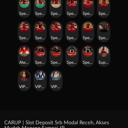
Speed_Baccarat_H
Speed_Baccarat_I
Speed_Baccarat_J
Speed_Baccarat_k
Speed_Baccarat_L
Speed_Baccarat_N
Speed_Baccarat_O
Speed_Baccarat_P
Speed_Baccarat_Q
Speed_Baccarat_R
Speed_Baccarat_S
Speed_Roulette
Always 9 Baccarat
Speed_VIP_Blackjack_A
Speed_VIP_Blackjack_B
Speed_VIP_Blackjack_C
Speed_VIP_Blackjack_D
Super_Sic_Bo
VIP_Roulette
VIP Always 6 Blackjack 2
VIP Always 6 Blackjack 3
CARIJP | Slot Deposit 5rb Modal Receh, Akses