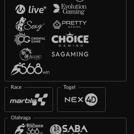
Race
Togel
Olahraga