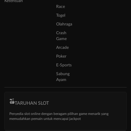
Ketentuan
Race
Togel
Olahraga
Crash
Game
Arcade
Poker
E-Sports
Sabung
Ayam
TARUHAN SLOT
Penyedia slot online dengan beragam pilihan game menarik yang
memudahkan pemain untuk mencapai jackpot