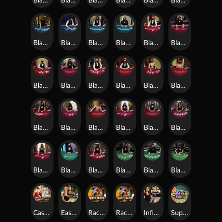
Blackjack_J
Blackjack_Party
Blackjack_Platinum_VIP
Blackjack_Silver_1
Blackjack_Silver_2
Blackjack_Silver_3
Blackjack_Silver_4
Blackjack_Silver_5
Blackjack_Silver_6
Blackjack_Silver_7
Blackjack_VIP_A
Blackjack_VIP_Alpha
Blackjack_VIP_B
Blackjack_VIP_Beta
Blackjack_VIP_C
Blackjack_VIP_D
Blackjack_VIP_E
Blackjack_VIP_G
Blackjack_VIP_Gamma
Blackjack_VIP_H
Blackjack_VIP_I
Blackjack_VIP_L
Blackjack_VIP_M
Blackjack_VIP_N
Blackjack_VIP_Q
Blackjack_VIP_x
Blackjack_VIP_Z
Blackjack_White_A
Blackjack_White_B
Blackjack_White_C
Cash or Crash
Easy Blackjack
Race Track
Race Track First Person
Infinite Bet Stacker Blackjack
Super Color Game