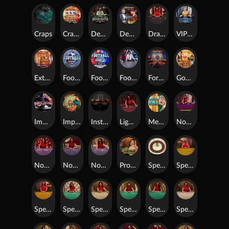
Craps
Crazy Coin Flip
Dead or Alive: Saloon
Deal or No Deal
Dragon_Tiger
VIP Always 6 Blackjack 1
Extra Chilli Epic Spin
Football Studio
Football Studio Dice
Football_Studio
Fortune_Wheel
Gonzo's Treasure Map
Immersive_Roulette
Imperial Quest
Instant_Roulette
Lightning_Baccarat
Mega Ball
No_Comm_Baccarat
No_Comm_Speed_Baccarat_A
No_Comm_Speed_Baccarat_B
No_Comm_Speed_Baccarat_C
Prosperity Tree Baccarat
Speed_Auto_Roulette
Speed_Baccarat_A
Speed_Baccarat_B
Speed_Baccarat_C
Speed_Baccarat_D
Speed_Baccarat_E
Speed_Baccarat_F
Speed_Baccarat_G