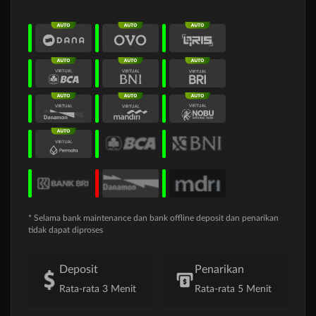
* Selama bank maintenance dan bank offline deposit dan penarikan
tidak dapat diproses
Deposit
Penarikan
Rata-rata 3 Menit
Rata-rata 5 Menit