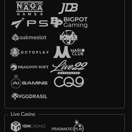
Live Casino