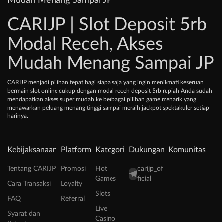
Mudah Menang Sampai JP
CARIJP | Slot Deposit 5rb
Modal Receh, Akses
Mudah Menang Sampai JP
CARIJP menjadi pilihan tepat bagi siapa saja yang ingin menikmati keseruan
bermain slot online cukup dengan modal receh deposit 5rb rupiah Anda sudah
mendapatkan akses super mudah ke berbagai pilihan game menarik yang
menawarkan peluang menang tinggi sampai meraih jackpot spektakuler setiap
harinya.
Kebijaksanaan
Platform
Kategori
Dukungan
Komunitas
Tentang CARIJP
Promosi
Hot
carijp_of
Games
ficial
Cara Transaksi
Loyalty
Slots
FAQ
Referral
Live
Syarat dan
Casino