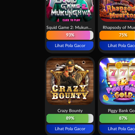
Squid Game 2: Mukunghwa
Rhapsody of Mue
93%
75%
Lihat Pola Gacor
Lihat Pola Gac
Crazy Bounty
Piggy Bank Go
89%
87%
Lihat Pola Gacor
Lihat Pola Gac