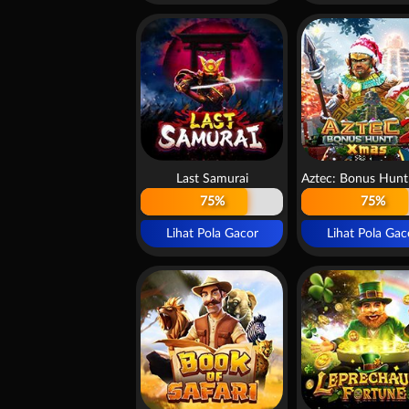
Last Samurai
75%
75%
Lihat Pola Gacor
Lihat Pola Gac