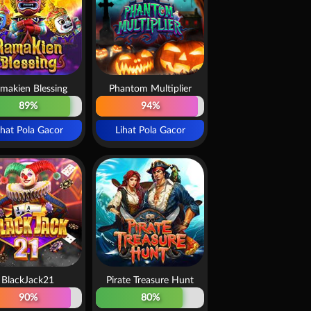
makien Blessing
Phantom Multiplier
89%
94%
ihat Pola Gacor
Lihat Pola Gacor
BlackJack21
Pirate Treasure Hunt
90%
80%