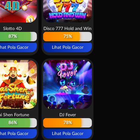
Slotto 4D
Disco 777 Hold and Win
87%
75%
ihat Pola Gacor
Lihat Pola Gacor
ai Shen Fortune
DJ Fever
86%
78%
ihat Pola Gacor
Lihat Pola Gacor