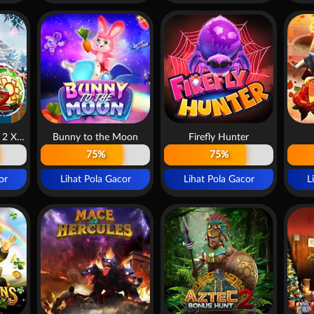
Aztec: Bonus Hunt 2 Xmas
Bunny to the Moon
Firefly Hunter
75%
75%
or
Lihat Pola Gacor
Lihat Pola Gacor
L