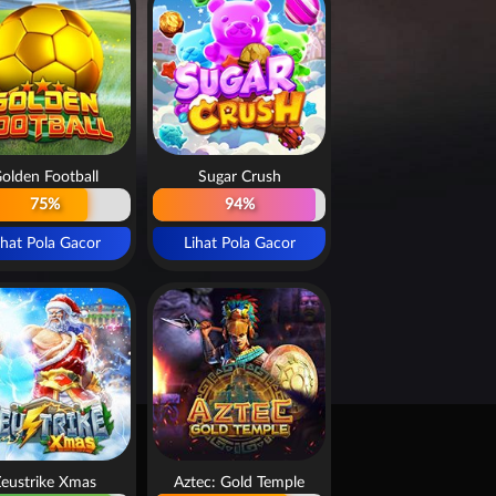
olden Football
Sugar Crush
75%
94%
ihat Pola Gacor
Lihat Pola Gacor
eustrike Xmas
Aztec: Gold Temple