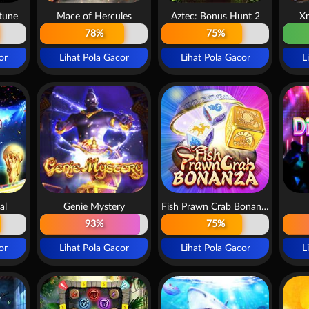
tune
Mace of Hercules
Aztec: Bonus Hunt 2
Xm
78%
75%
or
Lihat Pola Gacor
Lihat Pola Gacor
L
al
Genie Mystery
Fish Prawn Crab Bonanza
93%
75%
or
Lihat Pola Gacor
Lihat Pola Gacor
L