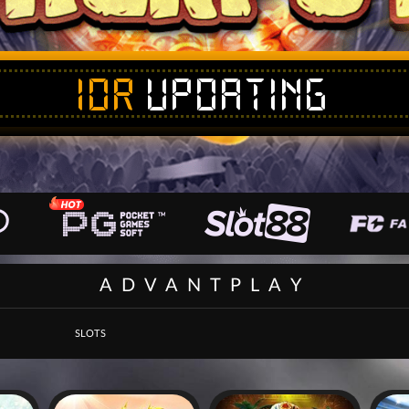
IDR
UPDATING
ADVANTPLAY
SLOTS