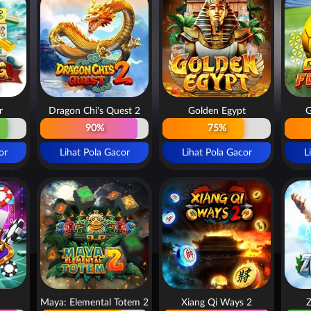
r
Dragon Chi's Quest 2
Golden Egypt
G
90%
75%
or
Lihat Pola Gacor
Lihat Pola Gacor
L
Maya: Elemental Totem 2
Xiang Qi Ways 2
Z