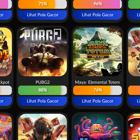
75%
96%
or
Lihat Pola Gacor
Lihat Pola Gacor
L
ckpot
PUBG2
Maya: Elemental Totem
88%
76%
or
Lihat Pola Gacor
Lihat Pola Gacor
L