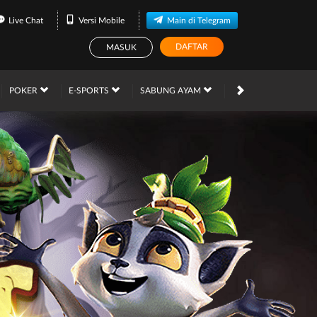
Live Chat
Versi Mobile
Main di Telegram
DAFTAR
MASUK
PROMOSI
POKER
E-SPORTS
SABUNG AYAM