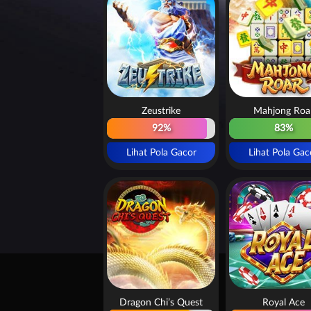
Zeustrike
Mahjong Roa
92%
83%
Lihat Pola Gacor
Lihat Pola Gac
Dragon Chi’s Quest
Royal Ace